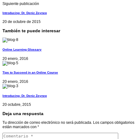
Siguiente publicación
Introducing: Dr. Deniz Zeynep
20 de octubre de 2015
También te puede interesar
Online Learning Glossary
20 enero, 2016
Tips to Succeed in an Online Course
20 enero, 2016
Introducing: Dr. Deniz Zeynep
20 octubre, 2015
Deja una respuesta
Tu dirección de correo electrónico no será publicada.
Los campos obligatorios
están marcados con
*