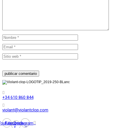
+34 610 860 844
violant@violantclop.com
Youtube
Facebook-
Instagram
f