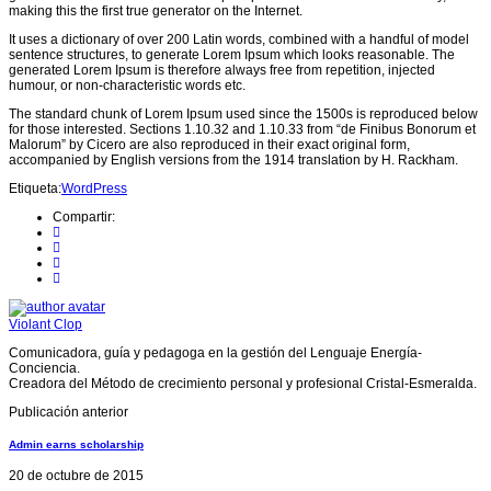
making this the first true generator on the Internet.
It uses a dictionary of over 200 Latin words, combined with a handful of model
sentence structures, to generate Lorem Ipsum which looks reasonable. The
generated Lorem Ipsum is therefore always free from repetition, injected
humour, or non-characteristic words etc.
The standard chunk of Lorem Ipsum used since the 1500s is reproduced below
for those interested. Sections 1.10.32 and 1.10.33 from “de Finibus Bonorum et
Malorum” by Cicero are also reproduced in their exact original form,
accompanied by English versions from the 1914 translation by H. Rackham.
Etiqueta:
WordPress
Compartir:
Violant Clop
Comunicadora, guía y pedagoga en la gestión del Lenguaje Energía-
Conciencia.
Creadora del Método de crecimiento personal y profesional Cristal-Esmeralda.
Publicación anterior
Admin earns scholarship
20 de octubre de 2015