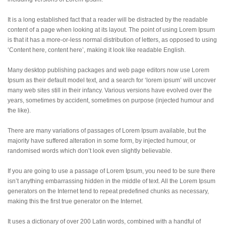
It is a long established fact that a reader will be distracted by the readable
content of a page when looking at its layout. The point of using Lorem Ipsum
is that it has a more-or-less normal distribution of letters, as opposed to using
‘Content here, content here’, making it look like readable English.
Many desktop publishing packages and web page editors now use Lorem
Ipsum as their default model text, and a search for ‘lorem ipsum’ will uncover
many web sites still in their infancy. Various versions have evolved over the
years, sometimes by accident, sometimes on purpose (injected humour and
the like).
There are many variations of passages of Lorem Ipsum available, but the
majority have suffered alteration in some form, by injected humour, or
randomised words which don’t look even slightly believable.
If you are going to use a passage of Lorem Ipsum, you need to be sure there
isn’t anything embarrassing hidden in the middle of text. All the Lorem Ipsum
generators on the Internet tend to repeat predefined chunks as necessary,
making this the first true generator on the Internet.
It uses a dictionary of over 200 Latin words, combined with a handful of