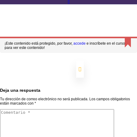
Inicio
Todos los Cursos
Contacto
Cursos
Astrología Sistémica
Astrología Sistémica – Nivel 1
¿Alguna consulta?
(34) 610 860 844
violant@violantclop.com
¡Este contenido está protegido, por favor,
accede
e inscríbete en el curso
Registro
Entrar en mi cuenta
para ver este contenido!
Módulo 1
Inicio
2
Todos los Cursos
Contacto
04 min
Conferencia
1.1
01.
© VIOLANT CLOP - 2022 todos los derechos reservados
Deja una respuesta
Astrología
Sistémica
Tu dirección de correo electrónico no será publicada.
Los campos obligatorios
N1
Inicie sesión con su cuenta de sitio
están marcados con
*
06 min
Conferencia
1.2
02.
Astrología
Sistémica
N1
¿Perdiste tu contraseña?