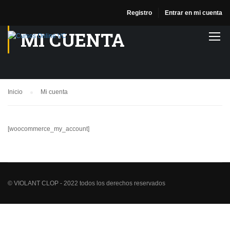
Registro
Entrar en mi cuenta
MI CUENTA
Inicio
Mi cuenta
[woocommerce_my_account]
© VIOLANT CLOP - 2022 todos los derechos reservados